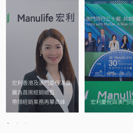
宏利香港及澳門委任湯嘉
麗為首席經銷總監
帶領經銷業務再攀高峰
宏利慶祝與澳門同