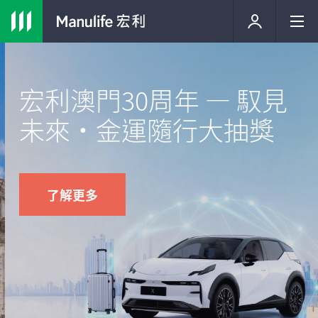
宏利澳門30周年 — 馭見
未來・金運隨行大抽獎
了解更多