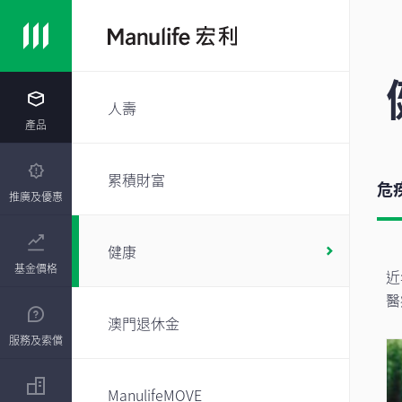
人壽
產品
累積財富
危
推廣及優惠
健康
基金價格
近
醫
澳門退休金
服務及索償
ManulifeMOVE