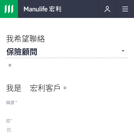
我希望聯絡
保險顧問
。
我是
宏利客戶。
稱謂 *
姓*